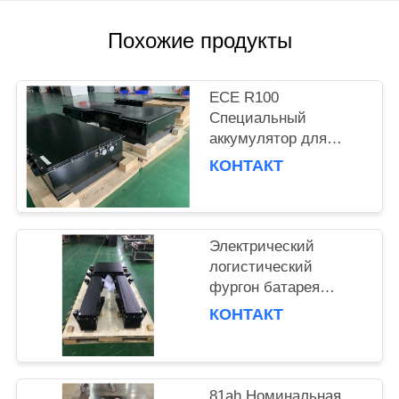
ПОЛИТИКА
Похожие продукты
КОНФИДЕНЦИАЛЬНОСТИ
ECE R100
Специальный
аккумулятор для
автомобилей 120,96
КОНТАКТ
кВтч Литий-ионный
аккумулятор для
электрических
моющих грузовиков
Электрический
логистический
фургон батарея
перезаряжаемая
КОНТАКТ
41kwh Pouch Cell со
стандартным
напряжением 321.2V
81ah Номинальная