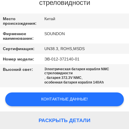
ПУТЕШЕСТВИЕ
стреловидности
ФАБРИКИ
Место
Китай
происхождения:
ПРОВЕРКА
Фирменное
SOUNDON
КАЧЕСТВА
наименование:
Сертификация:
UN38.3, ROHS,MSDS
СВЯЖИТЕСЬ
Номер модели:
ЭВ-012-372140-01
МЫ
Высокий свет:
Электрическая батарея корабля NMC
стреловидности
,
,
батарея 372.3V NMC
особенная батарея корабля 140Ah
СПРОСИТЕ
ЦИТАТУ
КОНТАКТНЫЕ ДАННЫЕ!
КАРТА
РАСКРЫТЬ ДЕТАЛИ
САЙТА