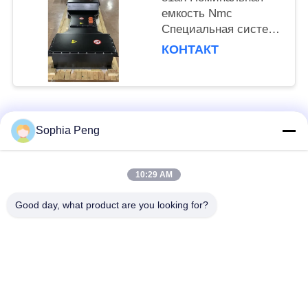
емкость Nmc
Специальная система
аккумуляторных
КОНТАКТ
батарей для
электроприцепов и
грузовиков
Популярные категории
Все
Sophia Peng
Электрическая
Системы
10:29 AM
батарея мотоцикла
аккумулятора
Good day, what product are you looking for?
шкаф для хранения
Батарея НМК
энергии
Батареи
Электрическая
электротранспорта
батарея тележки