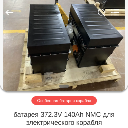
Soundon
New
Energy
Technology
Co,.Ltd..
All
Rights
Reserved.
ДОМ
ПРОДУКТЫ
VR
-
ШОУ
О
Особенная батарея корабля
НАС
батарея 372.3V 140Ah NMC для
электрического корабля