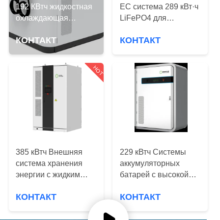
ПУТЕШЕСТВИЕ
192 КВтч жидкостная
ЕС система 289 кВт·ч
ФАБРИКИ
охлаждающая
LiFePO4 для
система хранения
электростанций
КОНТАКТ
КОНТАКТ
энергии 120 КВт
ПРОВЕРКА
инвертор для
зарядных станций
КАЧЕСТВА
HOT
СВЯЖИТЕСЬ
МЫ
СПРОСИТЕ
385 кВтч Внешняя
229 кВтч Системы
ЦИТАТУ
система хранения
аккумуляторных
энергии с жидким
батарей с высокой
охлаждением на
плотностью энергии
КАРТА
КОНТАКТ
КОНТАКТ
заказ
LiFePo4 для
САЙТА
промышленного и
коммерческого