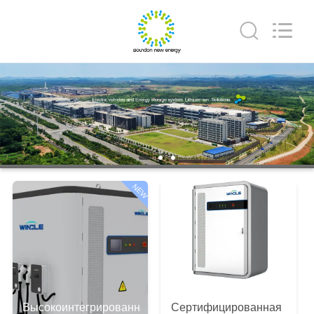
Soundon
New
Energy
Technology
Co,.Ltd..
All
Rights
Reserved.
ДОМ
ПРОДУКТЫ
VR
-
NEW
ШОУ
О
НАС
Высокоинтегрированная
Сертифицированная