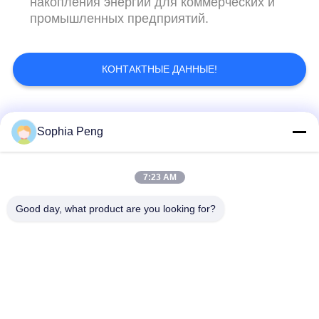
накопления энергии для коммерческих и
промышленных предприятий.
КОНТАКТНЫЕ ДАННЫЕ!
Популярные категории
Все
Sophia Peng
Электрическая
Системы
7:23 AM
батарея мотоцикла
аккумулятора
Good day, what product are you looking for?
шкаф для хранения
Батарея НМК
энергии
Батареи
Электрическая
электротранспорта
батарея тележки