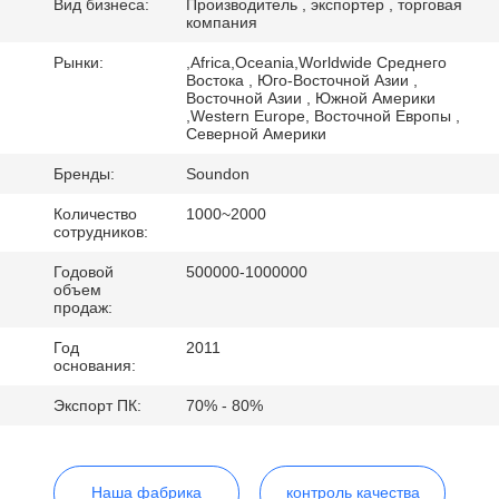
ПУТЕШЕСТВИЕ
Вид бизнеса:
Производитель , экспортер , торговая
компания
ФАБРИКИ
Рынки:
,Africa,Oceania,Worldwide Среднего
Востока , Юго-Восточной Азии ,
Восточной Азии , Южной Америки
ПРОВЕРКА
,Western Europe, Восточной Европы ,
Северной Америки
КАЧЕСТВА
Бренды:
Soundon
СВЯЖИТЕСЬ
Количество
1000~2000
сотрудников:
МЫ
Годовой
500000-1000000
объем
продаж:
СПРОСИТЕ
Год
2011
ЦИТАТУ
основания:
Экспорт ПК:
70% - 80%
КАРТА
САЙТА
Наша фабрика
контроль качества