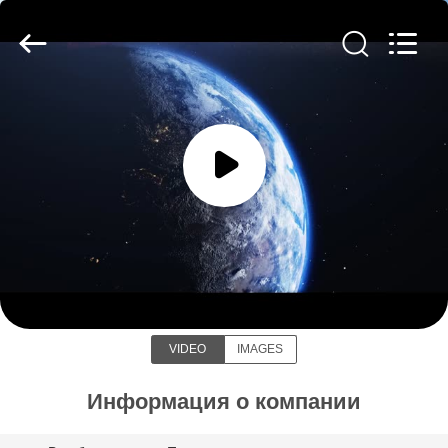
Soundon
New
Energy
Technology
Co,.Ltd..
All
Rights
Reserved.
ДОМ
ПРОДУКТЫ
VR
Soundon New Energy Technology
-
Co,.Ltd.
ШОУ
VIDEO
IMAGES
О
НАС
Информация о компании