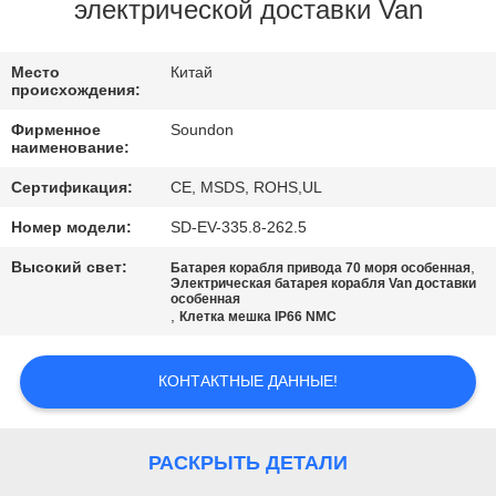
ПУТЕШЕСТВИЕ
электрической доставки Van
ФАБРИКИ
Место
Китай
происхождения:
ПРОВЕРКА
Фирменное
Soundon
КАЧЕСТВА
наименование:
Сертификация:
CE, MSDS, ROHS,UL
СВЯЖИТЕСЬ
Номер модели:
SD-EV-335.8-262.5
МЫ
Высокий свет:
,
Батарея корабля привода 70 моря особенная
Электрическая батарея корабля Van доставки
особенная
,
Клетка мешка IP66 NMC
СПРОСИТЕ
ЦИТАТУ
КОНТАКТНЫЕ ДАННЫЕ!
КАРТА
РАСКРЫТЬ ДЕТАЛИ
САЙТА