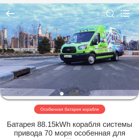
Soundon
New
Energy
Technology
Co,.Ltd..
All
Rights
Reserved.
ДОМ
ПРОДУКТЫ
VR
-
ШОУ
О
Особенная батарея корабля
НАС
Батарея 88.15kWh корабля системы
привода 70 моря особенная для