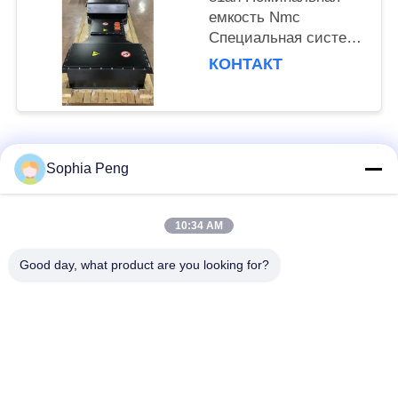
емкость Nmc
Специальная система
аккумуляторных
КОНТАКТ
батарей для
электроприцепов и
грузовиков
Популярные категории
Все
Sophia Peng
Электрическая
Системы
10:34 AM
батарея мотоцикла
аккумулятора
Good day, what product are you looking for?
шкаф для хранения
Батарея НМК
энергии
Батареи
Электрическая
электротранспорта
батарея тележки