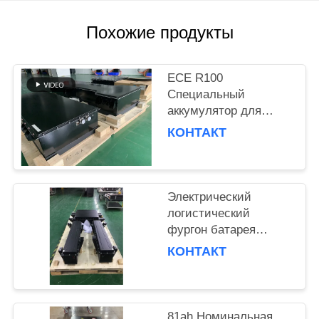
ПОЛИТИКА
Похожие продукты
КОНФИДЕНЦИАЛЬНОСТИ
ECE R100
Специальный
аккумулятор для
автомобилей 120,96
КОНТАКТ
кВтч Литий-ионный
аккумулятор для
электрических
моющих грузовиков
Электрический
логистический
фургон батарея
перезаряжаемая
КОНТАКТ
41kwh Pouch Cell со
стандартным
напряжением 321.2V
81ah Номинальная