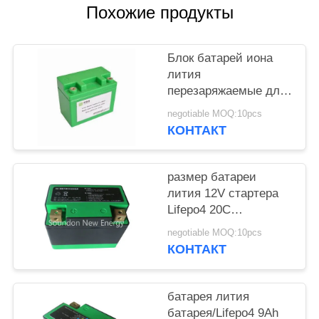
Похожие продукты
ПОЛИТИКА
КОНФИДЕНЦИАЛЬНОСТИ
Блок батарей иона
лития
перезаряжаемые для
стартера
negotiable MOQ:10pcs
электрического
КОНТАКТ
автомобиля/скачки/
солнечного
освещения водить
размер батареи
лития 12V стартера
Lifepo4 20C
электрический
negotiable MOQ:10pcs
Motorycle 7Ah
КОНТАКТ
120×64×105 mm
батарея лития
батарея/Lifepo4 9Ah