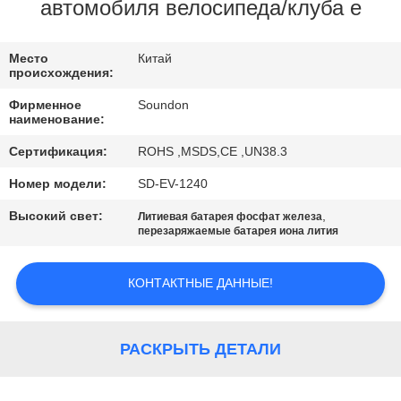
ПУТЕШЕСТВИЕ
автомобиля велосипеда/клуба e
ФАБРИКИ
Место
Китай
происхождения:
ПРОВЕРКА
Фирменное
Soundon
КАЧЕСТВА
наименование:
Сертификация:
ROHS ,MSDS,CE ,UN38.3
СВЯЖИТЕСЬ
Номер модели:
SD-EV-1240
МЫ
Высокий свет:
,
Литиевая батарея фосфат железа
перезаряжаемые батарея иона лития
СПРОСИТЕ
КОНТАКТНЫЕ ДАННЫЕ!
ЦИТАТУ
КАРТА
РАСКРЫТЬ ДЕТАЛИ
САЙТА