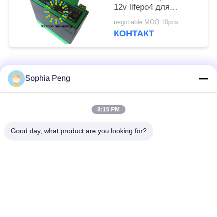
12v lifepo4 для
электрического веса
negotiable MOQ:10pcs
стартера 1.2KG
КОНТАКТ
мотоцикла
Популярные категории
Все
Sophia Peng
Электрическая
Системы
8:15 PM
батарея мотоцикла
аккумулятора
Good day, what product are you looking for?
шкаф для хранения
Батарея НМК
энергии
Батареи
Электрическая
электротранспорта
батарея тележки