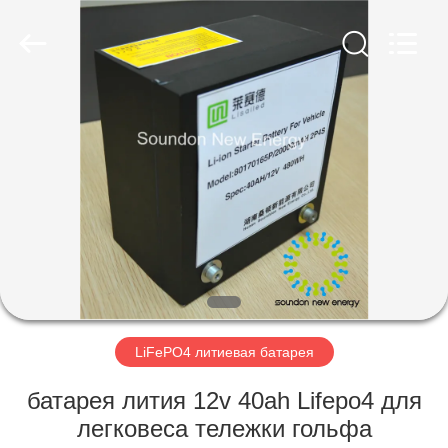
Soundon
New
Energy
Technology
Co,.Ltd..
All
Rights
Reserved.
ДОМ
ПРОДУКТЫ
VR
-
ШОУ
О
LiFePO4 литиевая батарея
НАС
батарея лития 12v 40ah Lifepo4 для
легковеса тележки гольфа