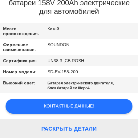
ПУТЕШЕСТВИЕ
батареи 158V 200Ah электрические
для автомобилей
ФАБРИКИ
Место
Китай
ПРОВЕРКА
происхождения:
КАЧЕСТВА
Фирменное
SOUNDON
наименование:
СВЯЖИТЕСЬ
Сертификация:
UN38.3 ,CB ROSH
МЫ
Номер модели:
SD-EV-158-200
Высокий свет:
,
Батарея электрического двигателя
блок батарей ev lifepo4
СПРОСИТЕ
ЦИТАТУ
КОНТАКТНЫЕ ДАННЫЕ!
КАРТА
РАСКРЫТЬ ДЕТАЛИ
САЙТА