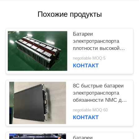
ПОЛИТИКА
Похожие продукты
КОНФИДЕНЦИАЛЬНОСТИ
Батареи
электротранспорта
плотности высокой
энергии 29.2В128Ах
negotiable MOQ:5
для автомобиля, Ван,
КОНТАКТ
Стрецкоотер
8C быстрые батареи
электротранспорта
обязанности NMC для
блока батарей PHEV
negotiable MOQ:60
КОНТАКТ
батареи