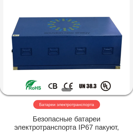
Soundon
New
Energy
Technology
Co,.Ltd..
All
Rights
Reserved.
ДОМ
ПРОДУКТЫ
VR
-
ШОУ
О
Батареи электротранспорта
НАС
Безопасные батареи
электротранспорта IP67 пакуют,